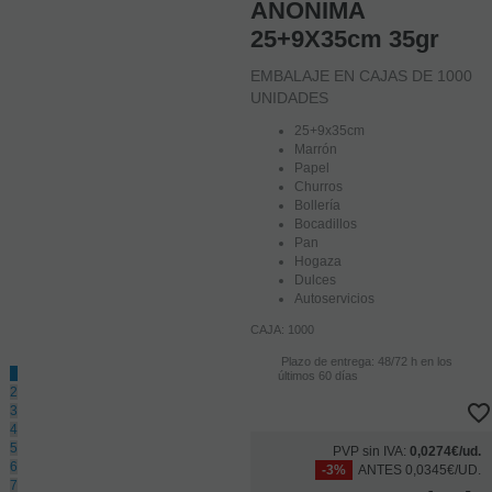
ANONIMA
25+9X35cm 35gr
EMBALAJE EN CAJAS DE 1000
UNIDADES
25+9x35cm
Marrón
Papel
Churros
Bollería
Bocadillos
Pan
Hogaza
Dulces
Autoservicios
CAJA: 1000
Plazo de entrega: 48/72 h en los
1
últimos 60 días
2
3
4
5
PVP sin IVA:
0,0274€/ud.
6
-3%
ANTES 0,0345€/UD.
7