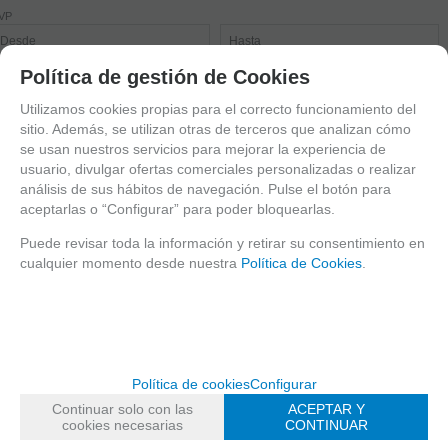
VP
Política de gestión de Cookies
Utilizamos cookies propias para el correcto funcionamiento del
sitio. Además, se utilizan otras de terceros que analizan cómo
BUSCADOR
se usan nuestros servicios para mejorar la experiencia de
usuario, divulgar ofertas comerciales personalizadas o realizar
análisis de sus hábitos de navegación. Pulse el botón para
aceptarlas o “Configurar” para poder bloquearlas.
CATALOGO BIOENVASE
CAJAS DE PAPEL Y CARTON
Puede revisar toda la información y retirar su consentimiento en
cualquier momento desde nuestra
Política de Cookies
.
BOLSAS BIODEGRADABLES
bolsas papel con ASAS
bolsas papel planas
bolsas papel SOS con base
ENVASES BIODEGRADABLES
Política de cookies
Configurar
TARRINAS ECOLOGICAS
Continuar solo con las
ACEPTAR Y
PLATOS ECOLOGICOS
cookies necesarias
CONTINUAR
VASOS ECOLOGICOS