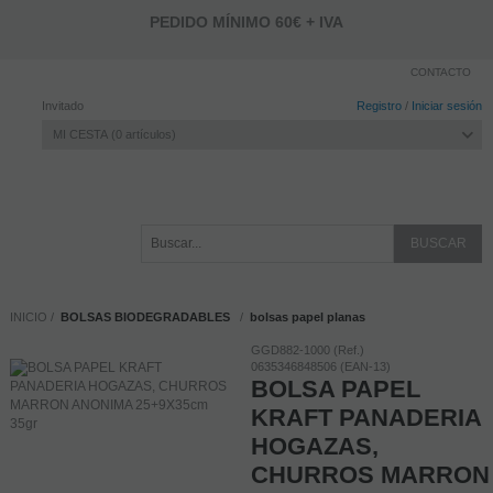
PEDIDO MÍNIMO 60€ + IVA
CONTACTO
Invitado
Registro
/
Iniciar sesión
MI CESTA
0
artículos
INICIO
BOLSAS BIODEGRADABLES
bolsas papel planas
GGD882-1000 (Ref.)
0635346848506 (EAN-13)
BOLSA PAPEL
KRAFT PANADERIA
HOGAZAS,
CHURROS MARRON