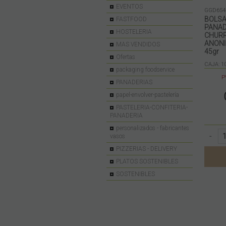
EVENTOS
GGD654
BOLSA
FASTFOOD
PANAD
HOSTELERIA
CHUR
ANONI
MAS VENDIDOS
45gr
Ofertas
CAJA: 1
packaging foodservice
P
PANADERIAS
papel-envolver-pastelería
PASTELERIA-CONFITERIA-
PANADERIA
personalizados - fabricantes
-
vasos
PIZZERIAS - DELIVERY
PLATOS SOSTENIBLES
SOSTENIBLES