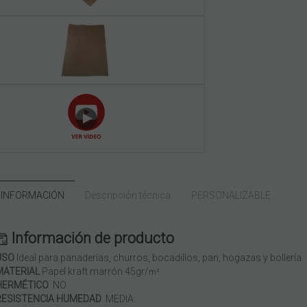
 INFORMACIÓN
Descripción técnica
PERSONALIZABLE
Información de producto
USO
Ideal para panaderías, churros, bocadillos, pan, hogazas y bollería.
MATERIAL
Papel kraft marrón 45gr/
m²
HERMÉTICO
NO
RESISTENCIA HUMEDAD
MEDIA