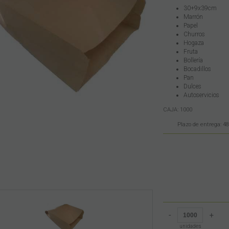
30+9x39cm
Marrón
Papel
Churros
Hogaza
Fruta
Bollería
Bocadillos
Pan
Dulces
Autoservicios
CAJA: 1000
Plazo de entrega: 48
-
+
unidades