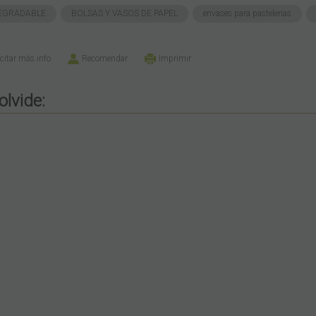
EGRADABLE
BOLSAS Y VASOS DE PAPEL
envases para pastelerias
icitar más info
Recomendar
Imprimir
olvide: