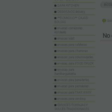
BIOD
DARK KITCHEN
DESAYUNOS delivery
**DOMICILIO** CAJAS-
Sol
BOLSAS
envases comedores
escolares
No 
envases kraft
envases para cafeterias
envases para churrerias
envases para colectividades
envases para FOOD TRUCK
envases para
hamburgueseria
envases para panaderías
envases para pastelerias
envases para TAKE AWAY
envases para vending
ENVASES TORRIJAS Y
DULCES TRADICIONALES