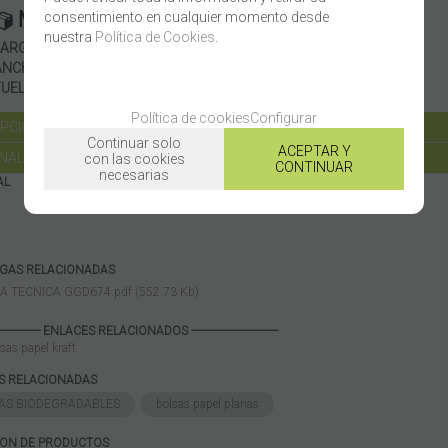
Medidas
consentimiento en cualquier momento desde
nuestra
Política de Cookies
.
LARGO
39 cm
ANCHO
30 cm
FUELLE
9 cm
Política de cookies
Configurar
PCIÓN TÉCNICA
Continuar solo
ACEPTAR Y
NALIZABLE
con las cookies
CONTINUAR
necesarias
AL
GAS RELACIONADAS
A TECNICA GGD674.pdf (552.73 Kb)
------------------ ENLACES RELACIONADOS -----------------------------
sas papel kraft
AS RELACIONADAS
AS BIODEGRADABLES
bolsas papel planas
ION DE PRODUCTOS