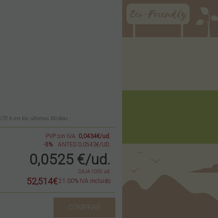
/72 h en los últimos 60 días
PVP sin IVA:
0,0434€/ud.
-3%
ANTES 0,0543€/UD.
0,0525
€
/ud.
CAJA 1000 ud.
52,514€
21.00%
IVA incluido
COMPRAR