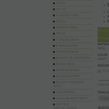
250 CC
375 CC
4 ONZAS 110ml
500 CC
6 ONZAS 165ml
DESCRI
750 CC
PERSO
7 ONZAS 200 ml
MATERI
8 ONZAS 250ml
PAPEL
9 ONZAS 266 ml
COLOR
BASICOS DE HOSTELERIA
KRAFT
basicos verano
DESCAR
BIODEGRADABLE
FICH
BOLSAS DELIVERY
-----------
BOLSAS Y VASOS DE
Video bol
PAPEL
CAJA PASTAS
FAMILI
BOLS
CAJAS de cartón **BIO**
CENTROS
SELECC
ESPECIALIZADOS