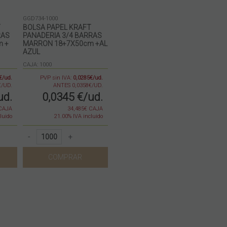
GGD734-1000
T
BOLSA PAPEL KRAFT
RAS
PANADERIA 3/4 BARRAS
m +
MARRON 18+7X50cm +AL
AZUL
CAJA: 1000
€/ud.
PVP sin IVA:
0,0285€/ud.
€/UD.
ANTES 0,0358€/UD.
ud.
0,0345
€
/ud.
 CAJA
34,485€ CAJA
luido
21.00%
IVA incluido
-
+
COMPRAR