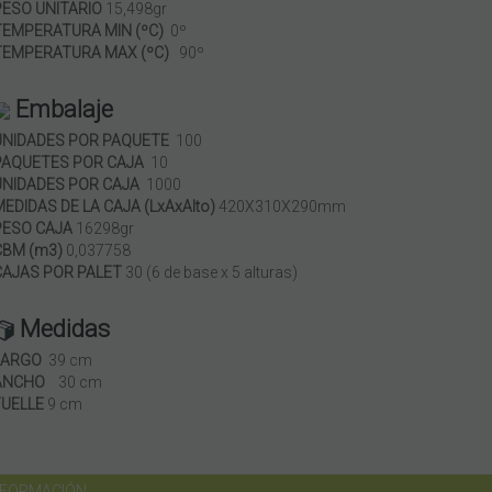
PESO UNITARIO
15,498gr
TEMPERATURA MIN (ºC)
0º
TEMPERATURA MAX (ºC)
90º
Embalaje
UNIDADES POR PAQUETE
100
PAQUETES POR CAJA
10
UNIDADES POR CAJA
1000
MEDIDAS DE LA CAJA (LxAxAlto)
420X310X290mm
PESO CAJA
16298gr
CBM (m3)
0,037758
CAJAS POR PALET
30 (6 de base x 5 alturas)
Medidas
LARGO
39 cm
ANCHO
30 cm
FUELLE
9 cm
NFORMACIÓN