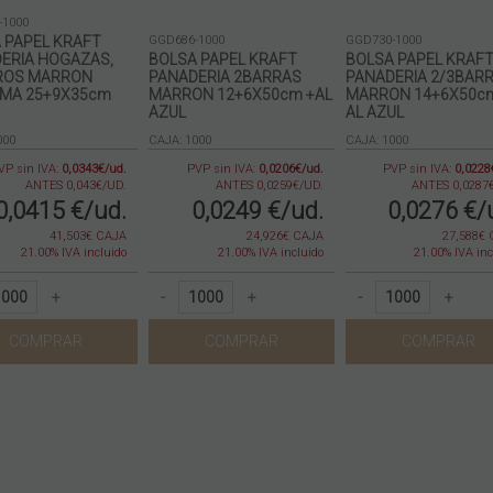
-1000
 PAPEL KRAFT
GGD686-1000
GGD730-1000
ERIA HOGAZAS,
BOLSA PAPEL KRAFT
BOLSA PAPEL KRAF
ROS MARRON
PANADERIA 2BARRAS
PANADERIA 2/3BAR
MA 25+9X35cm
MARRON 12+6X50cm +AL
MARRON 14+6X50c
AZUL
AL AZUL
000
CAJA: 1000
CAJA: 1000
VP sin IVA:
0,0343€/ud.
PVP sin IVA:
0,0206€/ud.
PVP sin IVA:
0,0228
ANTES 0,043€/UD.
ANTES 0,0259€/UD.
ANTES 0,0287
0,0415
€
/ud.
0,0249
€
/ud.
0,0276
€
/
41,503€ CAJA
24,926€ CAJA
27,588€
21.00%
IVA incluido
21.00%
IVA incluido
21.00%
IVA inc
+
-
+
-
+
COMPRAR
COMPRAR
COMPRAR