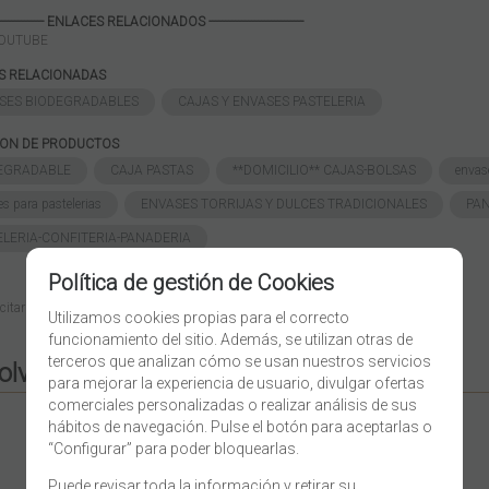
------------------ ENLACES RELACIONADOS -----------------------------
YOUTUBE
AS RELACIONADAS
SES BIODEGRADABLES
CAJAS Y ENVASES PASTELERIA
ION DE PRODUCTOS
EGRADABLE
CAJA PASTAS
**DOMICILIO** CAJAS-BOLSAS
envas
s para pastelerias
ENVASES TORRIJAS Y DULCES TRADICIONALES
PA
ELERIA-CONFITERIA-PANADERIA
Política de gestión de Cookies
icitar más info
Recomendar
Imprimir
Utilizamos cookies propias para el correcto
funcionamiento del sitio. Además, se utilizan otras de
terceros que analizan cómo se usan nuestros servicios
olvide:
para mejorar la experiencia de usuario, divulgar ofertas
comerciales personalizadas o realizar análisis de sus
hábitos de navegación. Pulse el botón para aceptarlas o
“Configurar” para poder bloquearlas.
Puede revisar toda la información y retirar su