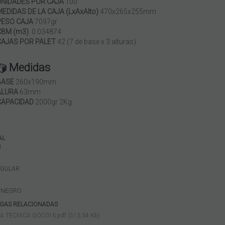
UNIDADES POR CAJA
100
MEDIDAS DE LA CAJA (LxAxAlto)
470x265x255mm
PESO CAJA
7097gr
CBM (m3)
0.034874
CAJAS POR PALET
42 (7 de base x 3 alturas)
Medidas
BASE
260x190mm
ALURA
63mm
CAPACIDAD
2000gr 2Kg
AL
N
NGULAR
O
NEGRO
GAS RELACIONADAS
A TECNICA GOC016.pdf (513.34 Kb)