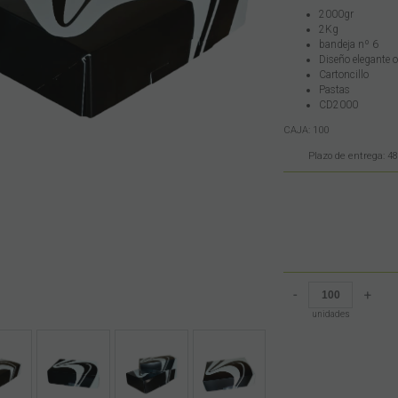
2000gr
2Kg
bandeja nº 6
Diseño elegante 
Cartoncillo
Pastas
CD2000
CAJA: 100
Plazo de entrega: 48
-
+
unidades