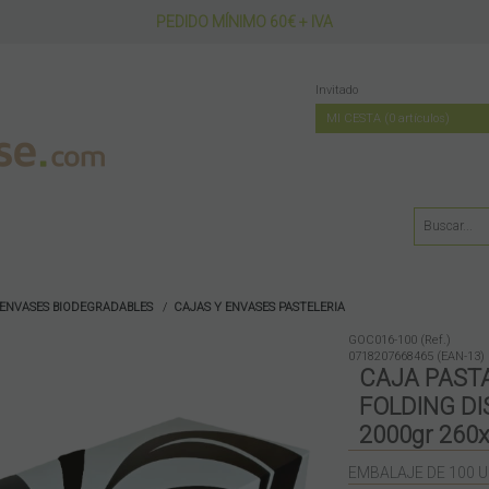
PEDIDO MÍNIMO 60€ + IVA
Invitado
MI CESTA
0
artículos
ENVASES BIODEGRADABLES
CAJAS Y ENVASES PASTELERIA
GOC016-100 (Ref.)
0718207668465 (EAN-13)
CAJA PAST
FOLDING D
2000gr 26
EMBALAJE DE 100 