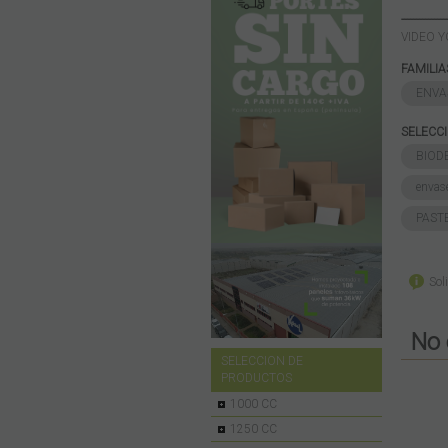
-----------
VIDEO 
FAMILI
ENVA
SELECC
BIOD
envase
PAST
Sol
No 
SELECCION DE
PRODUCTOS
1000 CC
1250 CC