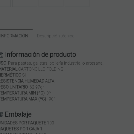
 INFORMACIÓN
Descripción técnica
Información de producto
USO
Para pastas, galletas, bollería industrial o artesana.
MATERIAL
CARTONCILLO FOLDING
HERMÉTICO
SI
RESISTENCIA HUMEDAD
ALTA
PESO UNITARIO
62.97gr
TEMPERATURA MIN (ºC)
0º
TEMPERATURA MAX (ºC)
90º
Embalaje
UNIDADES POR PAQUETE
100
PAQUETES POR CAJA
1