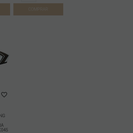
COMPRAR
ING
RA
K045