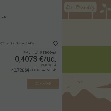
ondas
/72 h en los últimos 90 días
PVP sin IVA:
0,3366€/ud.
0,4073
€
/ud.
CAJA 100 ud.
40,7286€
21.00%
IVA incluido
COMPRAR