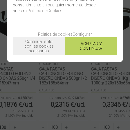
consentimiento en cualquier momento desde
nuestra
Política de Cookies
.
Política de cookies
Configurar
Continuar solo
ACEPTAR Y
con las cookies
CONTINUAR
necesarias
-100
GOC008-100
GOC012-100
PASTAS
CAJA PASTAS
CAJA PASTAS
NCILLO FOLDING
CARTONCILLO FOLDING
CARTONCILLO FOLD
O ONDAS 250gr 1/4
DISEÑO ONDAS 500gr 1/2
DISEÑO ONDAS 1Kg
115X47mm
182x135x54mm
1000gr 220x163x6
00
CAJA: 100
CAJA: 100
PVP sin IVA:
0,155€/ud.
PVP sin IVA:
0,1913€/ud.
PVP sin IVA:
0,2765
0,1876
€
/ud.
0,2315
€
/ud.
0,3346
€
/
18,755€ CAJA
23,1473€ CAJA
33,4565€
21.00%
IVA incluido
21.00%
IVA incluido
21.00%
IVA inc
+
-
+
-
+