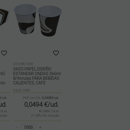
GOV009-1000
VASO PAPEL DISEÑO
ING
ESTANDAR ONDAS 266ml
8/9onzas PARA BEBIDAS
3mm
CALIENTES, CAFE
CAJA: 1000
€/ud.
PVP sin IVA:
0,0408€/ud.
ud.
0,0494
€
/ud.
 CAJA
49,368€ CAJA
luido
21.00%
IVA incluido
-
+