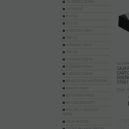
12 ONZAS 355ml
16 ONZAS
250 CC
375 CC
4 ONZAS 110ml
500 CC
6 ONZAS 165ml
750 CC
7 ONZAS 200 ml
GOC004
8 ONZAS 250ml
CAJA 
CARTO
9 ONZAS 266 ml
DISEÑ
BASICOS DE HOSTELERIA
175X
basicos verano
CAJA: 1
BIODEGRADABLE
BOLSAS DELIVERY
BOLSAS Y VASOS DE
PAPEL
CAJA PASTAS
-
CAJAS de cartón **BIO**