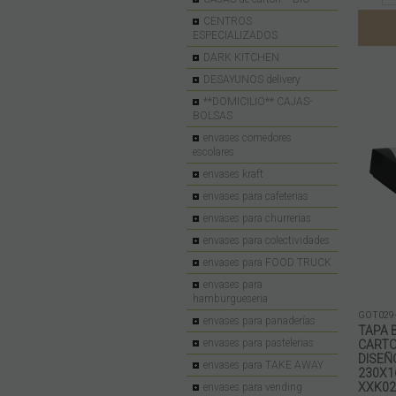
CENTROS
ESPECIALIZADOS
DARK KITCHEN
DESAYUNOS delivery
**DOMICILIO** CAJAS-
BOLSAS
envases comedores
escolares
envases kraft
envases para cafeterias
envases para churrerias
envases para colectividades
envases para FOOD TRUCK
envases para
hamburgueseria
GOT029
envases para panaderías
TAPA 
envases para pastelerias
CARTO
DISEÑ
envases para TAKE AWAY
230X1
XXK02
envases para vending