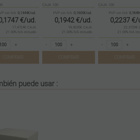
00
CAJA: 100
CAJA: 100
VP sin IVA:
0,1444€/ud.
PVP sin IVA:
0,1605€/ud.
PVP sin IVA:
0,1849
0,1747
€
/ud.
0,1942
€
/ud.
0,2237
€
/
17,4724€ CAJA
19,4205€ CAJA
22,3729€
21.00%
IVA incluido
21.00%
IVA incluido
21.00%
IVA inc
+
-
+
-
+
COMPRAR
COMPRAR
COMPRAR
bién puede usar :