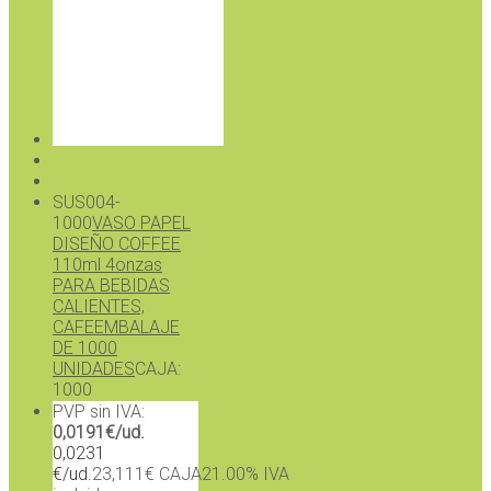
SUS004-
1000
VASO PAPEL
DISEÑO COFFEE
110ml 4onzas
PARA BEBIDAS
CALIENTES,
CAFE
EMBALAJE
DE 1000
UNIDADES
CAJA:
1000
PVP sin IVA:
0,0191€/ud.
0,0231
€
/ud.
23,111€ CAJA
21.00%
IVA