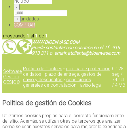
incluido
-
unidades
+
COMPRAR
mostrando
1
al
1
de
1
WWW.BIOENVASE.COM
Puede contactar con nosotros en el Tf. 916
913 311 o email:
atcliente@bioenvase.com
Política de Cookies
-
política de protección
0.128
Software
de datos
-
plazo de entrega, gastos de
seg /
Gestión
envío y descuentos
-
condiciones
74 sql
GESIO®
generales de contratación
-
aviso legal
/ 4 MB
Política de gestión de Cookies
Utilizamos cookies propias para el correcto funcionamiento
del sitio. Además, se utilizan otras de terceros que analizan
cómo se usan nuestros servicios para mejorar la experiencia