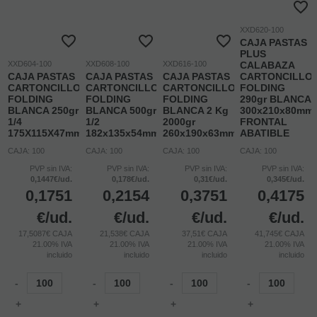
XXD620-100
CAJA PASTAS
PLUS
XXD604-100
XXD608-100
XXD616-100
CALABAZA
CAJA PASTAS
CAJA PASTAS
CAJA PASTAS
CARTONCILLO
CARTONCILLO
CARTONCILLO
CARTONCILLO
FOLDING
FOLDING
FOLDING
FOLDING
290gr BLANCA
BLANCA 250gr
BLANCA 500gr
BLANCA 2 Kg
300x210x80mm
1/4
1/2
2000gr
FRONTAL
175X115X47mm
182x135x54mm
260x190x63mm
ABATIBLE
CAJA: 100
CAJA: 100
CAJA: 100
CAJA: 100
PVP sin IVA:
PVP sin IVA:
PVP sin IVA:
PVP sin IVA:
0,1447€/ud.
0,178€/ud.
0,31€/ud.
0,345€/ud.
0,1751
0,2154
0,3751
0,4175
€
/ud.
€
/ud.
€
/ud.
€
/ud.
17,5087€ CAJA
21,538€ CAJA
37,51€ CAJA
41,745€ CAJA
21.00%
IVA
21.00%
IVA
21.00%
IVA
21.00%
IVA
incluido
incluido
incluido
incluido
-
-
-
-
+
+
+
+