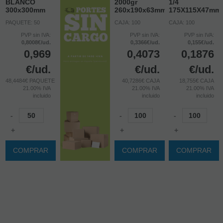
BLANCO
2000gr
1/4
300x300mm
260x190x63mm
175X115X47mm
PAQUETE: 50
CAJA: 100
CAJA: 100
PVP sin IVA:
PVP sin IVA:
PVP sin IVA:
0,8008€/ud.
0,3366€/ud.
0,155€/ud.
0,969
0,4073
0,1876
€
/ud.
€
/ud.
€
/ud.
48,4484€ PAQUETE
40,7286€ CAJA
18,755€ CAJA
21.00%
IVA
21.00%
IVA
21.00%
IVA
incluido
incluido
incluido
-
-
-
+
+
+
COMPRAR
COMPRAR
COMPRAR