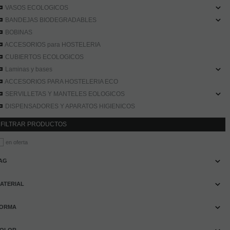
VASOS ECOLOGICOS
BANDEJAS BIODEGRADABLES
BOBINAS
ACCESORIOS para HOSTELERIA
CUBIERTOS ECOLOGICOS
Laminas y bases
ACCESORIOS PARA HOSTELERIA ECO
SERVILLETAS Y MANTELES EOLOGICOS
DISPENSADORES Y APARATOS HIGIENICOS
FILTRAR PRODUCTOS
en oferta
AG
ATERIAL
ORMA
OLOR