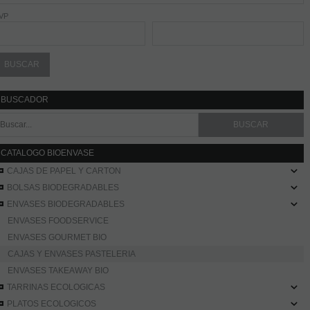
VP
BUSCADOR
CATALOGO BIOENVASE
CAJAS DE PAPEL Y CARTON
BOLSAS BIODEGRADABLES
ENVASES BIODEGRADABLES
ENVASES FOODSERVICE
ENVASES GOURMET BIO
CAJAS Y ENVASES PASTELERIA
ENVASES TAKEAWAY BIO
TARRINAS ECOLOGICAS
PLATOS ECOLOGICOS