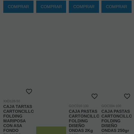
COMPRAR
COMPRAR
COMPRAR
COMPRAR
XXD128-50
CAJA TARTAS
GOC016-100
GOC004-100
CARTONCILLO
CAJA PASTAS
CAJA PASTAS
FOLDING
CARTONCILLO
CARTONCILLO
MARIPOSA
FOLDING
FOLDING
CON ASA
DISEÑO
DISEÑO
FONDO
ONDAS 2Kg
ONDAS 250gr