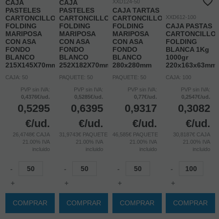
CAJA
CAJA
XXD124-50
PASTELES
PASTELES
CAJA TARTAS
CARTONCILLO
CARTONCILLO
CARTONCILLO
XXD612-100
FOLDING
FOLDING
FOLDING
CAJA PASTAS
MARIPOSA
MARIPOSA
MARIPOSA
CARTONCILLO
CON ASA
CON ASA
CON ASA
FOLDING
FONDO
FONDO
FONDO
BLANCA 1Kg
BLANCO
BLANCO
BLANCO
1000gr
215X145X70mm
252X182X70mm
280x280mm
220x163x63mm
CAJA: 50
PAQUETE: 50
PAQUETE: 50
CAJA: 100
PVP sin IVA:
PVP sin IVA:
PVP sin IVA:
PVP sin IVA:
0,4376€/ud.
0,5285€/ud.
0,77€/ud.
0,2547€/ud.
0,5295
0,6395
0,9317
0,3082
€
/ud.
€
/ud.
€
/ud.
€
/ud.
26,4748€ CAJA
31,9743€ PAQUETE
46,585€ PAQUETE
30,8187€ CAJA
21.00%
IVA
21.00%
IVA
21.00%
IVA
21.00%
IVA
incluido
incluido
incluido
incluido
-
-
-
-
+
+
+
+
COMPRAR
COMPRAR
COMPRAR
COMPRAR