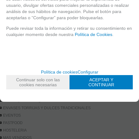
DARK KITCHEN
usuario, divulgar ofertas comerciales personalizadas o realizar
análisis de sus hábitos de navegación. Pulse el botón para
DESAYUNOS delivery
aceptarlas o “Configurar” para poder bloquearlas.
**DOMICILIO** CAJAS-BOLSAS
envases comedores escolares
Puede revisar toda la información y retirar su consentimiento en
envases kraft
cualquier momento desde nuestra
Política de Cookies
.
envases para cafeterias
envases para churrerias
envases para colectividades
envases para FOOD TRUCK
envases para hamburgueseria
Política de cookies
Configurar
envases para panaderías
Continuar solo con las
ACEPTAR Y
cookies necesarias
CONTINUAR
envases para pastelerias
envases para TAKE AWAY
envases para vending
ENVASES TORRIJAS Y DULCES TRADICIONALES
EVENTOS
FASTFOOD
HOSTELERIA
MAS VENDIDOS