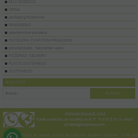
MAS VENDIDOS
Ofertas
packaging foodservice
PANADERIAS
papel-envolver-pastelería
PASTELERIA-CONFITERIA-PANADERIA
personalizados - fabricantes vasos
PIZZERIAS - DELIVERY
PLATOS SOSTENIBLES
SOSTENIBLES
BUSCADOR
WWW.BIOENVASE.COM
Puede contactar con nosotros en el Tf. 916 913 311 o email:
atcliente@bioenvase.com
Software
Política de Cookies
-
política de protección de datos
-
plazo de
0.188 seg