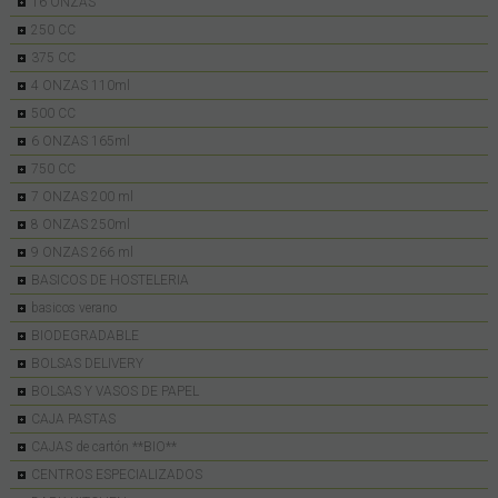
16 ONZAS
250 CC
375 CC
4 ONZAS 110ml
500 CC
6 ONZAS 165ml
750 CC
7 ONZAS 200 ml
8 ONZAS 250ml
9 ONZAS 266 ml
BASICOS DE HOSTELERIA
basicos verano
BIODEGRADABLE
BOLSAS DELIVERY
BOLSAS Y VASOS DE PAPEL
CAJA PASTAS
CAJAS de cartón **BIO**
CENTROS ESPECIALIZADOS