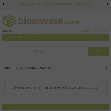
PEDIDO MÍNIMO 60€ + IVA
Invitado
Registro
/
Iniciar sesión
MI CESTA
0
artículos
INICIO
ENVASES BIODEGRADABLES
Seleccione una familia para ver el listado de productos.
BUSCADOR