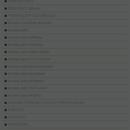
DARK KITCHEN
DESAYUNOS delivery
**DOMICILIO** CAJAS-BOLSAS
envases comedores escolares
envases kraft
envases para cafeterias
envases para churrerias
envases para colectividades
envases para FOOD TRUCK
envases para hamburgueseria
envases para panaderías
envases para pastelerias
envases para TAKE AWAY
envases para vending
ENVASES TORRIJAS Y DULCES TRADICIONALES
EVENTOS
FASTFOOD
HOSTELERIA